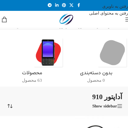
رفتن به ناوبری
رفتن به محتوای اصلی
خانه
/
محصولات برچسب خورده “آداپتور 910”
نمایش یک نتیجه
بدون دسته‌بندی
محصولات
0 محصول
63 محصول
آداپتور 910
Show sidebar