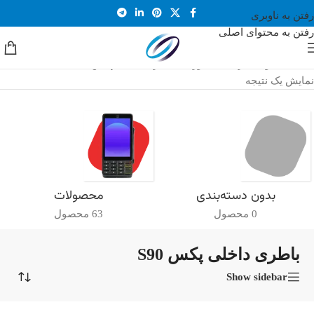
رفتن به ناوبری
رفتن به محتوای اصلی
خانه
/
محصولات برچسب خورده “باطری داخلی پکس S90”
نمایش یک نتیجه
بدون دسته‌بندی
محصولات
0 محصول
63 محصول
باطری داخلی پکس S90
Show sidebar