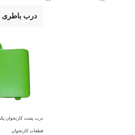
درب باطری pax s910
درب پشت کارتخوان پکس  S910
قطعات کارتخوان