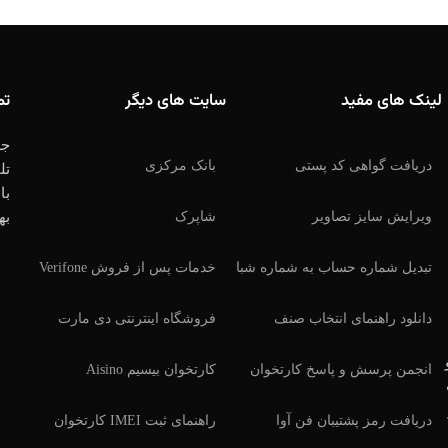
لینک های مفید
سایت های دیگر
تم
جه
دریافت گواهی کد پستی
بانک مرکزی
تل
با
ویرایش سایز تصاویر
شاپرک
به
تبدیل شماره حساب به شماره شبا
خدمات پس از فروش Verifone
دانلود راهنمای انتخاب صنف
فروشگاه اینترنتی دی مارت
انجمن پرسش و پاسخ کارتخوان
کارتخوان بیسیم Aisino
دریافت رمز پشتیبان فن آوا
راهنمای ثبت IMEI کارتخوان