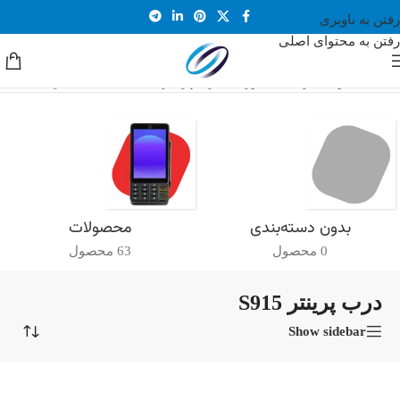
رفتن به ناوبری
رفتن به محتوای اصلی
خانه
/
محصولات برچسب خورده “درب پرینتر S915”
نمایش یک نتیجه
بدون دسته‌بندی
محصولات
0 محصول
63 محصول
درب پرینتر S915
Show sidebar