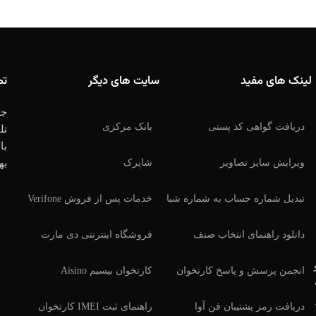
لینک های مفید
سایت های دیگر
تم
جه
دریافت گواهی کد پستی
بانک مرکزی
تل
با
ویرایش سایز تصاویر
شاپرک
به
تبدیل شماره حساب به شماره شبا
خدمات پس از فروش Verifone
دانلود راهنمای انتخاب صنف
فروشگاه اینترنتی دی مارت
انجمن پرسش و پاسخ کارتخوان
کارتخوان بیسیم Aisino
دریافت رمز پشتیبان فن آوا
راهنمای ثبت IMEI کارتخوان