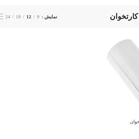
کارتخوان
نمایش
9
12
18
24
خوان