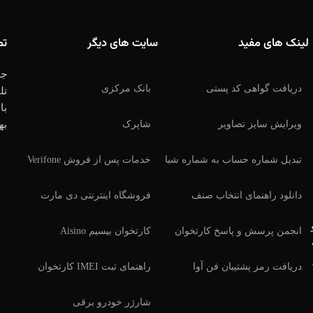
لینک های مفید
سایت های دیگر
تم
جه
دریافت گواهی کد پستی
بانک مرکزی
تل
با
ویرایش سایز تصاویر
شاپرک
به
تبدیل شماره حساب به شماره شبا
خدمات پس از فروش Verifone
دانلود راهنمای انتخاب صنف
فروشگاه اینترنتی دی مارت
انجمن پرسش و پاسخ کارتخوان
کارتخوان بیسیم Aisino
دریافت رمز پشتیبان فن آوا
راهنمای ثبت IMEI کارتخوان
شارژر خودرو برقی