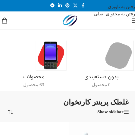
رفتن به ناوبری
رفتن به محتوای اصلی
خانه
/
محصولات برچسب خورده “غلطک پرینتر کارتخوان”
نمایش یک نتیجه
بدون دسته‌بندی
محصولات
0 محصول
63 محصول
غلطک پرینتر کارتخوان
Show sidebar