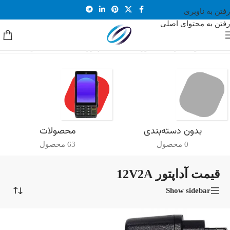
رفتن به ناوبری
رفتن به محتوای اصلی
خانه
/
محصولات برچسب خورده “قیمت آداپتور 12V2A”
نمایش یک نتیجه
بدون دسته‌بندی
محصولات
0 محصول
63 محصول
قیمت آداپتور 12V2A
Show sidebar