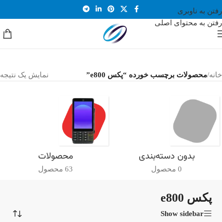
رفتن به ناوبری
رفتن به محتوای اصلی
خانه
/
محصولات برچسب خورده “پکس e800”
نمایش یک نتیجه
بدون دسته‌بندی
محصولات
0 محصول
63 محصول
پکس e800
Show sidebar