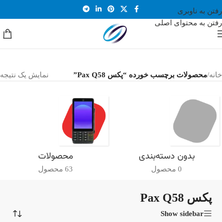
رفتن به ناوبری
رفتن به محتوای اصلی
خانه
/
محصولات برچسب خورده “پکس Pax Q58”
نمایش یک نتیجه
بدون دسته‌بندی
محصولات
0 محصول
63 محصول
پکس Pax Q58
Show sidebar