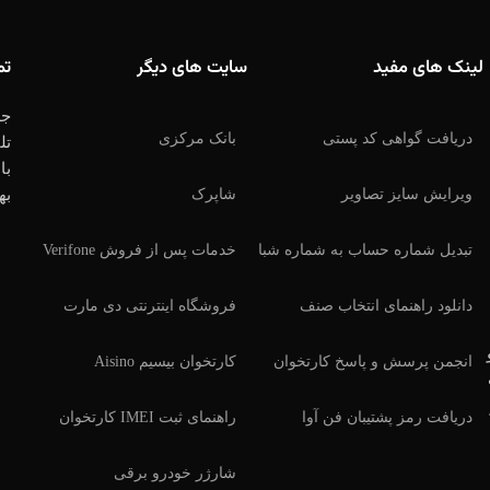
لینک های مفید
سایت های دیگر
تم
جه
دریافت گواهی کد پستی
بانک مرکزی
تل
با
ویرایش سایز تصاویر
شاپرک
به
تبدیل شماره حساب به شماره شبا
خدمات پس از فروش Verifone
دانلود راهنمای انتخاب صنف
فروشگاه اینترنتی دی مارت
انجمن پرسش و پاسخ کارتخوان
کارتخوان بیسیم Aisino
دریافت رمز پشتیبان فن آوا
راهنمای ثبت IMEI کارتخوان
شارژر خودرو برقی