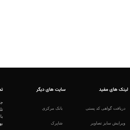
لینک های مفید
سایت های دیگر
تم
جه
دریافت گواهی کد پستی
بانک مرکزی
تل
با
ویرایش سایز تصاویر
شاپرک
به