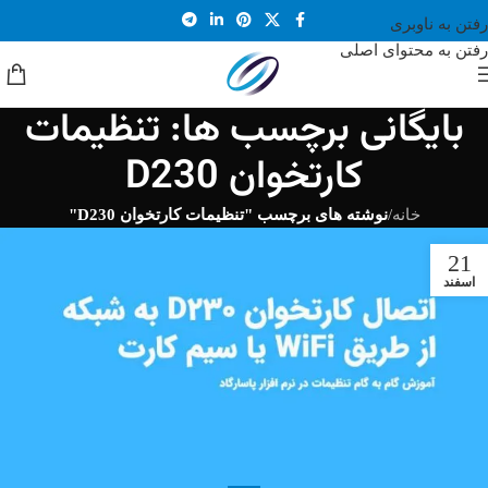
رفتن به ناوبری
رفتن به محتوای اصلی
بایگانی برچسب ها: تنظیمات
کارتخوان D230
خانه
/
نوشته های برچسب "تنظیمات کارتخوان D230"
21
اسفند