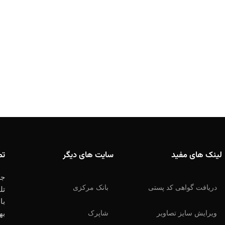
لینک های مفید
سایت های دیگر
تم
جه
دریافت گواهی کد پستی
بانک مرکزی
تل
با
ویرایش سایز تصاویر
شاپرک
به