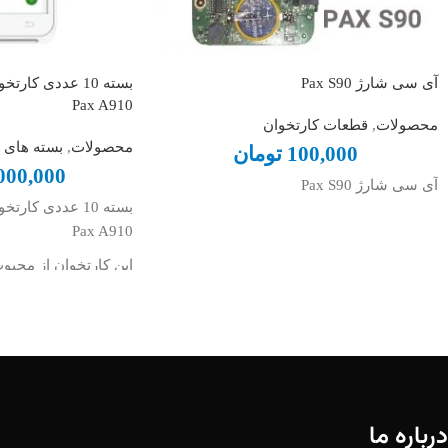
آی سی شارژ Pax S90
بسته 10 عددی کا
Pax A910
محصولات
,
قطعات کارتخوان
محصولات
,
بسته های ن
100,000
تومان
000,000
آی سی شارژ Pax S90
بسته 10 عددی کا
Pax A910
این کارتخوان از محبو
اندرویدی موجود در باز
و طراحی بروز می باش
علیرغم امکانات بسیا
همچنان در رده قیمت 
کارتخوان های اندروی
درباره ما