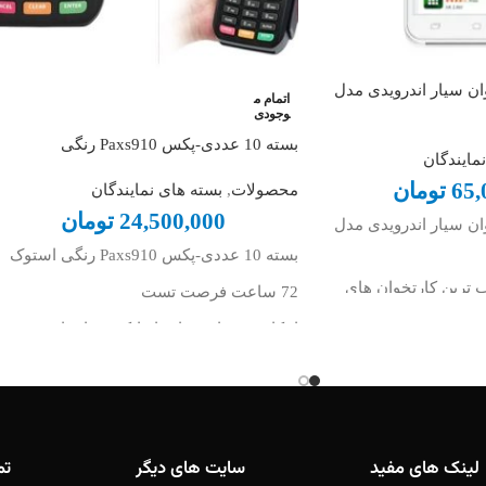
رتخوان سیار اندرویدی مدل
اتمام م
وجودی
بسته 10 عددی-پکس Paxs910 رنگی
مایندگان
65,
تومان
محصولات
,
بسته های نمایندگان
24,500,000
تومان
رتخوان سیار اندرویدی مدل
بسته 10 عددی-پکس Paxs910 رنگی استوک
ب ترین کارتخوان های
72 ساعت فرصت تست
ار با سایز بسیار مناسب
امکان درخواست اپ ایرانکیش یا فناپ
د.
صفحه کلید چینی
ر جذاب به لحاظ قیمت
متوسط خانواده
ورژن بالا
دی طبقه بندی می شود.
بدون فعالسازی
لینک های مفید
سایت های دیگر
تم