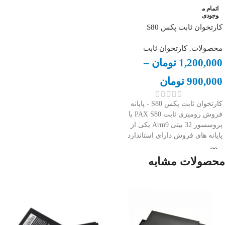
اتمام م
وجودی
کارتخوان ثابت پکس S80
محصولات
,
کارتخوان ثابت
1,200,000
تومان
–
900,000
تومان
کارتخوان ثابت پکس S80 - پایانه
فروش رومیزی ثابت PAX S80 با
پروسسور 32 بیتی Arm9 یکی از
پایانه های فروش دارای استاندارد
PCI نسخه 2 است.این محصول چینی
سازگار با نرم افزار فن آوا کارت
محصولات مشابه
است و قابلیت اتصال از طریق USB
را دارد.
کارتخوان ثابت پکس S80 در دو کلاس
معمولی و پلاس عرضه شده
است مدل پلاس آن دارای صفحه
نمایش رنگی است.