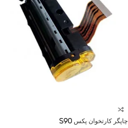
چاپگر کارتخوان پکس S90