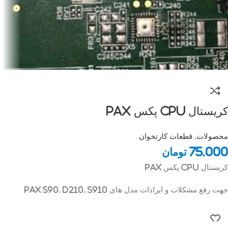
کریستال CPU پکس Pax
محصولات
,
قطعات کارتخوان
75,000
تومان
کریستال CPU پکس Pax
جهت رفع مشکلات و ایرادات مدل های PAX S90, D210, S910