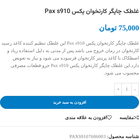
غلطک چاپگر کارتخوان پکس Pax s910
75,000
تومان
غلطک چاپگر کارتخوان پکس Pax s910 این غلطک تنظیم کننده کاغذ رسید
کارتخوان در زمان خروج می باشد.پس از مدتی به دلیل استفاده زیاد و
اصطکاک با کاغذ پرینتر کارتخوان فرسوده می شود و نیاز به تعویض
دارد.این غلطک چاپگر کارتخوان پکس Pax s910 جزو قطعات مصرفی
محسوب می شود.
افزودن به سبد خرید
مقایسه
افزودن به علاقه مندی
شناسه محصول:
PAXS9107686003