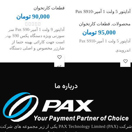
قطعات کارتخوان
آداپتور 5 ولت 1 آمپر-Pax S910
90,000
تومان
محصولات
,
قطعات کارتخوان
آداپتور 9 ولت 1 آمپر-Pax S90 سر
95,000
تومان
سوزنی ویژه دستگاه پکس S90 بهتر
آداپتور 5 ولت 1 آمپر-Pax S910
است جهت کارائی بهینه حتما از
شارژر مخصوص و اصلی دستگاه
اندرویدی
استفاده نمائید.
درباره ما
شرکت (PAX Technology Limited (PAX یکی از زیر مجموعه های شرکت