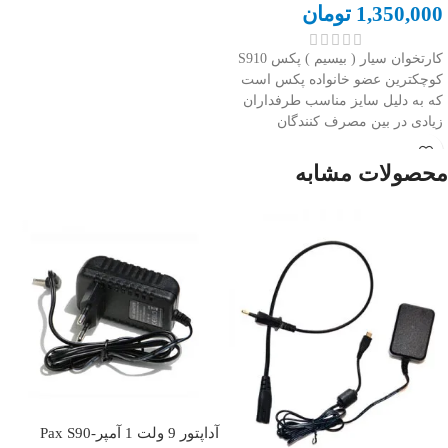
1,350,000
تومان
کارتخوان سیار ( بیسیم ) پکس S910
کوچکترین عضو خانواده پکس است
که به دلیل سایز مناسب طرفداران
زیادی در بین مصرف کنندگان
دارد.این دستگاه در دو کلاس به بازار
عرضه شده است.مدل کلاس مینی
محصولات مشابه
حجم پرینتر کوچکتری دارد و صفحه
نمایش آن سیاه و سفید است.رنگ
بندی این دستگاه متنوع است اما
براساس موجودی ممکن است در
زمان سفارش رنگ بندی مورد نظر
شما موجود نباشد.
آداپتور 9 ولت 1 آمپر-Pax S90