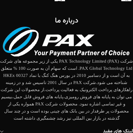
است.اما نکته مهم درمورد کارتخوان
بیسیم Pax A930 صفحه نمایش 5.5
اینچی آن است که به صورت لمسی
درباره ما
کنترل می‌شود.قلب تپنده این
دستگاه، پردازنده چهار هسته ای 1.4
گیگاهرتزی است که با 1 گیگابایت رم
DDR و 8 گیگابایت حافظه داخلی
همراهی می شود.این محصول از
کارت حافظه پشتیبانی می کند و
می‌توانید با استفاده از آن حافظه
شرکت (PAX Technology Limited (PAX یکی از زیر مجموعه های شرکت
دستگاه را افزایش دهید.در پشت این
PAX Global Technology Ltd. است که سهام آن به صورت 100 % متعلق
محصول یک دوربین 5مگاپیکسلی نیز
به آن است و از دسامبر 2010 در بورس هنگ کنگ با نماد HKEx 00327
تعبیه شده است و در قسمت جلو
شناخته می شود.شرکت PAX در سال 2001 تاسیس شد و در زمینه
دوربین 0.3 مگاپیکسلی مشاهده
راهکارهای پرداخت الکترونیک به فعالیت پرداخت.از محصولات این شرکت
می‌شود.دستگه پوز A930 از بلوتوث و
می توان به پایانه های فروش رومیزی،پایانه های فروش قابل حمل،بیسیم
سیستم عامل اندروید بهره می‌برد و
و غیر تماسی اشاره نمود. محصولات شرکت PAX همواره یکی از
از شبکه 3G و 4G هم پشتیبانی می
کند.این محصول دارای شیار
محصولات پر طرفدار در بین بانک های چینی بوده است و در چند سال
سیم‌کارت است و دوربین آن قادر
گذشته در بازار بین المللی نیز رشد چشمگیری داشته است
است بارکدهای 2بعدی و 3بعدی را هم
اسکن کند.
لینک های مفید