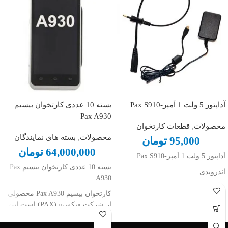
آداپتور 5 ولت 1 آمپر-Pax S910
بسته 10 عددی کارتخوان بیسیم
Pax A930
محصولات
,
قطعات کارتخوان
محصولات
,
بسته های نمایندگان
95,000
تومان
64,000,000
تومان
آداپتور 5 ولت 1 آمپر-Pax S910
بسته 10 عددی کارتخوان بیسیم Pax
اندرویدی
A930
کارتخوان بیسیم Pax A930 محصولی
از شرکت «پکس» (PAX) است.این
دستگاه از از نظر طراحی از کیفیت
ساخت بسیار خوبی برخوردار