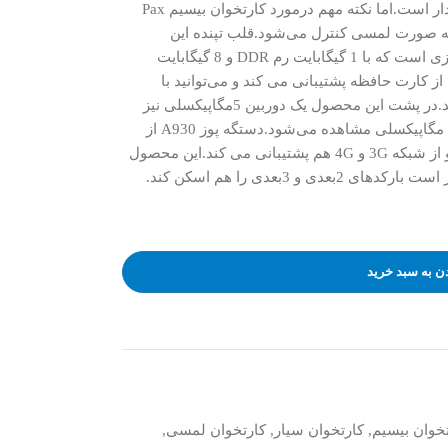
طراحی از کیفیت ساخت بسیار خوبی برخوردار است.اما نکته مهم درمورد کارتخوان بیسیم Pax
ی آن است که به صورت لمسی کنترل می‌شود.قلب تپنده این
دستگاه، پردازنده چهار هسته ای 1.4 گیگاهرتزی است که با 1 گیگابایت رم DDR و 8 گیگابایت
کارت حافظه پشتیبانی می کند و می‌توانید با
استفاده از آن حافظه دستگاه را افزایش دهید.در پشت این محصول یک دوربین 5مگاپیکسلی نیز
تعبیه شده است و در قسمت جلو دوربین 0.3 مگاپیکسلی مشاهده می‌شود.دستگه پوز A930 از
بلوتوث و سیستم عامل اندروید بهره می‌برد و از شبکه 3G و 4G هم پشتیبانی می کند.این محصول
و 3بعدی را هم اسکن کند.
ن به سبد خرید
خوان بیسیم
,
کارتخوان سیار
,
کارتخوان لمسی
,