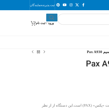
ثبت پذیرنده
نمایندگان
ورود / ثبت نام
Pax A9
کارتخوان بیسیم Pax A930 محصولی از شرکت «پکس» (PAX) است.این دستگاه از از نظر