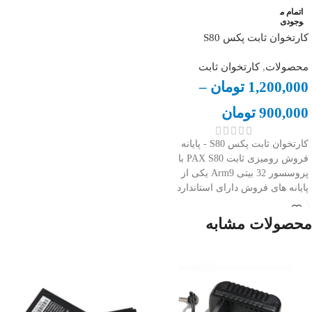
اتمام م
وجودی
کارتخوان ثابت پکس S80
محصولات
,
کارتخوان ثابت
1,200,000
تومان
–
900,000
تومان
کارتخوان ثابت پکس S80 - پایانه
فروش رومیزی ثابت PAX S80 با
پروسسور 32 بیتی Arm9 یکی از
پایانه های فروش دارای استاندارد
PCI نسخه 2 است.این محصول چینی
سازگار با نرم افزار فن آوا کارت
محصولات مشابه
است و قابلیت اتصال از طریق USB
را دارد.
کارتخوان ثابت پکس S80 در دو کلاس
معمولی و پلاس عرضه شده
است مدل پلاس آن دارای صفحه
نمایش رنگی است.