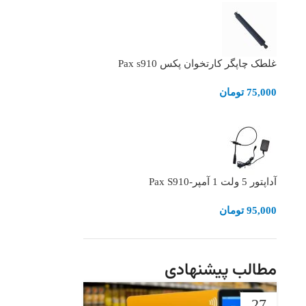
غلطک چاپگر کارتخوان پکس Pax s910
75,000
تومان
آداپتور 5 ولت 1 آمپر-Pax S910
95,000
تومان
مطالب پیشنهادی
27