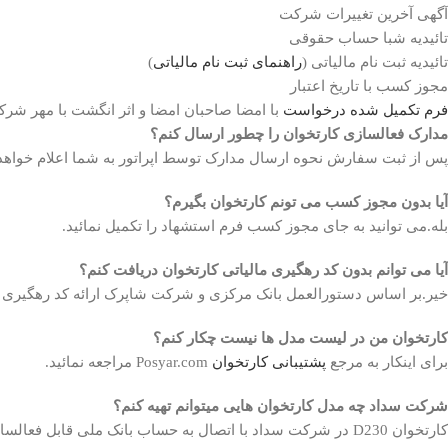
آگهی آخرین تغییرات شرکت
تائیدیه شبا حساب حقوقی
تائیدیه ثبت نام مالیاتی (
راهنمای ثبت نام مالیاتی
)
مجوز کسب با تاریخ اعتبار
فرم تکمیل شده درخواست
با امضا صاحبان امضا و اثر انگشت با مهر ش
مدارک فعالسازی کارتخوان را چطور ارسال کنم؟
پس از ثبت سفارش نحوه ارسال مدارک توسط اپراتور به شما اعلام خواهد
آیا بدون مجوز کسب می تونم کارتخوان بگیرم؟
بله.می توانید به جای مجوز کسب فرم استشهاد را تکمیل نمائید.
آیا می توانم بدون کد رهگیری مالیاتی کارتخوان دریافت کنم؟
خیر.بر اساس دستورالعمل بانک مرکزی و شرکت شاپرک ارائه کد رهگیری ما
کارتخوان من در لیست مدل ها نیست چکار کنم؟
برای اینکار به مرجع
پشتیبانی کارتخوان
Posyar.com مراجعه نمائید.
شرکت سداد چه مدل کارتخوان هایی میتوانم تهیه کنم؟
کارتخوان D230 در شرکت سداد با اتصال به حساب بانک ملی قابل فعالسازی است.