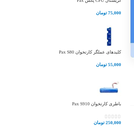
کریستال CPU پکس Pax
75,000
تومان
کلیدهای عملگر کارتخوان Pax S80
55,000
تومان
باطری کارتخوان Pax S910
250,000
تومان