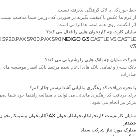
خط خوردگی یا لاک گرفتگی پذیرفته نیست
از فرم ها عکس با کیفیت بگیرید در صورتی که دوربین شما مناسب نیست به
اثر انگشت روی همه امضا ها الزامی است
سایان کارت چه کارتخوان هایی را فعال می کند؟
 S920,Pax S900,Pax S90,
Nexgo G3
,Castle V5,Castle
V3
شرکت سایان چه بانک هایی را پشتیبانی می کند؟
بانک سپه ( و تمامی بانک های ادغام شده مرتبط بانک انصار موسسه مالی اع
صادرات
با نحوه دریافت کد رهگیری مالیاتی آشنا نیستم چکار کنم؟
برای دریافت کد رهگیری مالیاتی می توانید با مطالعه راهنما خود شما بصور
مرکز نیز انجام می شود .
سایان کارت
قیمت کارتخوان
کارتخوان
کارتخوان Pax
کارتخوان بیسیم
کارتخوان
جدیدتر
مدارک مورد نیاز شرکت سداد