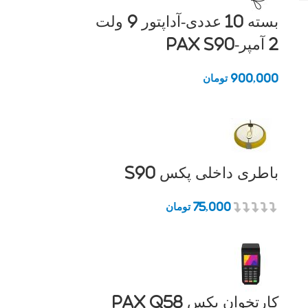
بسته 10 عددی-آداپتور 9 ولت
2 آمپر-Pax S90
900,000
تومان
باطری داخلی پکس S90
75,000
تومان
کارتخوان پکس Pax Q58